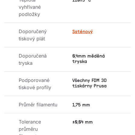
110±5 °C
vyhřívané 
podložky
Doporučený 
Saténový
tiskový plát
Doporučená 
0,4mm měděná
tryska
tryska
Podporované 
Všechny FDM 3D
tiskárny Prusa
tiskové profily
Průměr filamentu
1,75 mm
Tolerance 
±0,04 mm
průměru 