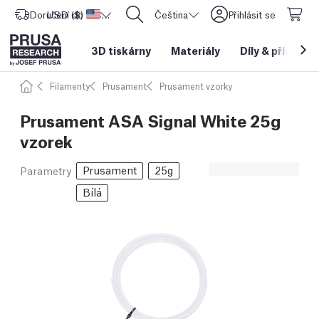
Doručení do
USD ($)
Spojené státy americké
CORE One L: Nyní skladem!
Čeština
Přihlásit se
3D tiskárny
Materiály
Díly
&
příslušen
Filamenty
Prusament
Prusament vzorky
Prusament ASA Signal White 25g
vzorek
Prusament
25g
Parametry
Bílá