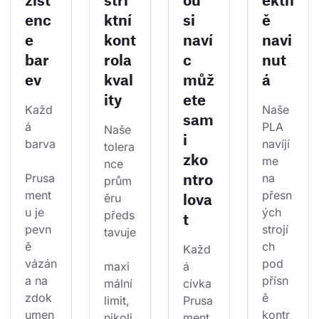
enc
ktní
si
ě
e
kont
naví
navi
bar
rola
c
nut
ev
kval
můž
á
ity
ete
Každ
Naše 
sam
á 
PLA 
Naše 
i
barva
navíjí
tolera
zko
me 
nce 
ntro
Prusa
na 
prům
ment
přesn
lova
ěru 
u je 
ých 
předs
t
pevn
strojí
tavuje
ě 
ch 
Každ
vázán
pod 
maxi
á 
a na 
přísn
mální 
cívka 
zdok
ě 
limit, 
Prusa
umen
kontr
nikoli
ment