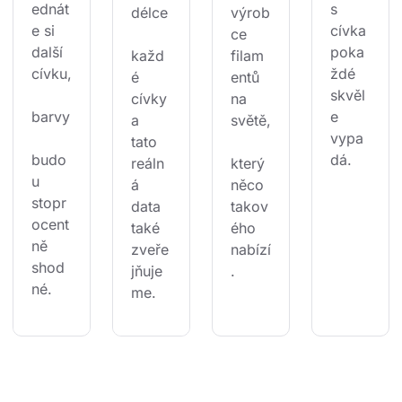
ednát
s 
délce
výrob
e si 
cívka 
ce 
další 
poka
každ
filam
cívku,
ždé 
é 
entů 
skvěl
cívky 
na 
barvy
e 
a 
světě,
vypa
tato 
budo
dá.
reáln
který 
u 
á 
něco 
stopr
data 
takov
ocent
také 
ého 
ně 
zveře
nabízí
shod
jňuje
.
né.
me.