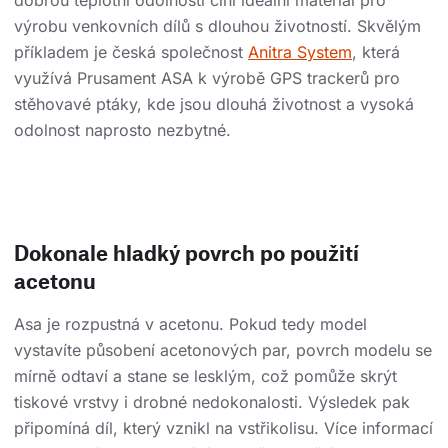
dobrou teplotní odolností činí ideální materiál pro
výrobu venkovních dílů s dlouhou životností. Skvělým
příkladem je česká společnost
Anitra System
, která
využívá Prusament ASA k výrobě GPS trackerů pro
stěhovavé ptáky, kde jsou dlouhá životnost a vysoká
odolnost naprosto nezbytné.
Dokonale hladký povrch po použití
acetonu
Asa je rozpustná v acetonu. Pokud tedy model
vystavíte působení acetonových par, povrch modelu se
mírně odtaví a stane se lesklým, což pomůže skrýt
tiskové vrstvy i drobné nedokonalosti. Výsledek pak
připomíná díl, který vznikl na vstřikolisu. Více informací