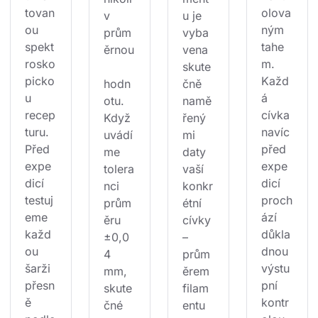
tovan
olova
v 
u je 
ou 
ným 
prům
vyba
spekt
tahe
ěrnou
vena 
rosko
m. 
skute
picko
Každ
hodn
čně 
u 
á 
otu. 
namě
recep
cívka 
Když 
řený
turu. 
navíc 
uvádí
mi 
Před 
před 
me 
daty 
expe
expe
tolera
vaší 
dicí 
dicí 
nci 
konkr
testuj
proch
prům
étní 
eme 
ází 
ěru 
cívky 
každ
důkla
±0,0
– 
ou 
dnou 
4 
prům
šarži 
výstu
mm, 
ěrem 
přesn
pní 
skute
filam
ě 
kontr
čné 
entu 