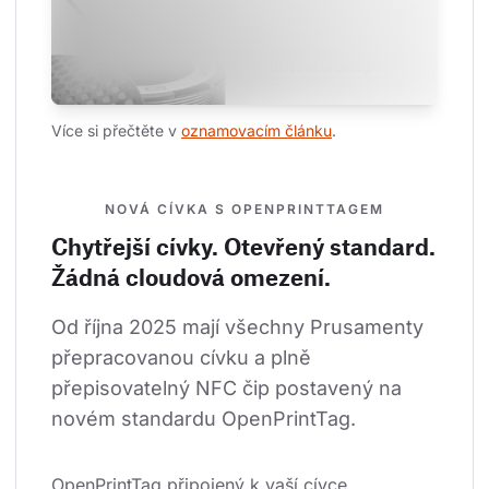
Více si přečtěte v 
oznamovacím článku
.
NOVÁ CÍVKA S OPENPRINTTAGEM
Chytřejší cívky. Otevřený standard.
Žádná cloudová omezení.
Od října 2025 mají všechny Prusamenty 
přepracovanou cívku a plně 
přepisovatelný NFC čip postavený na 
novém standardu OpenPrintTag.
OpenPrintTag připojený k vaší cívce 