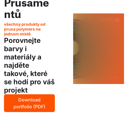
Prusame
ntů
všechny produkty od
prusa polymers na
jednom místě
Porovnejte
barvy i
materiály a
najděte
takové, které
se hodí pro váš
projekt
Download
portfolio (PDF)