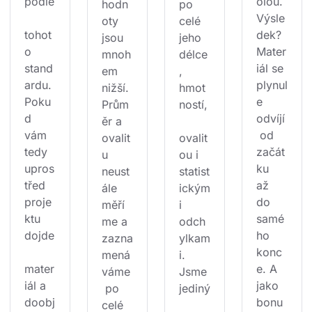
podle
olou. 
hodn
po 
Výsle
oty 
celé 
tohot
dek? 
jsou 
jeho 
o 
Mater
mnoh
délce
stand
iál se 
em 
, 
ardu. 
plynul
nižší. 
hmot
Poku
e 
Prům
ností,
d 
odvíjí
ěr a 
vám 
 od 
ovalit
ovalit
tedy 
začát
u 
ou i 
upros
ku 
neust
statist
třed 
až 
ále 
ickým
proje
do 
měří
i 
ktu 
samé
me a 
odch
dojde
ho 
zazna
ylkam
konc
mená
i. 
mater
e. A 
váme
Jsme 
iál a 
jako 
 po 
jediný
doobj
bonu
celé 