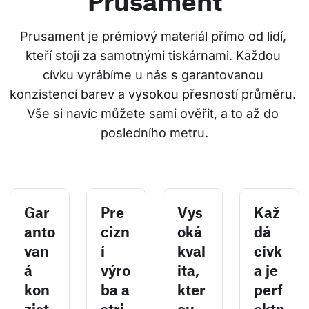
Prusament
Prusament je prémiový materiál přímo od lidí, 
kteří stojí za samotnými tiskárnami. Každou 
cívku vyrábíme u nás s garantovanou 
konzistencí barev a vysokou přesností průměru. 
Vše si navíc můžete sami ověřit, a to až do 
posledního metru.
Gar
Pre
Vys
Kaž
anto
cizn
oká
dá
van
í
kval
cívk
á
výro
ita,
a je
kon
ba a
kter
perf
zist
stri
ou
ektn