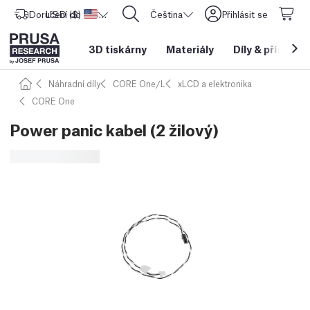
Doručení do
USD ($)
Spojené státy americké
CORE One L: Nyní skladem!
Čeština
Přihlásit se
3D tiskárny
Materiály
Díly
&
příslušen
Náhradní díly
CORE One/L
xLCD a elektronika
CORE One
Power panic kabel (2 žilový)