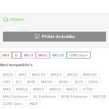
Skladem
Přidat do košíku
MK4
XL
MK3.9
MK4S
MK3.9S
CORE One/+
Není kompatibilní s
MK3S
MK3
MK2.5S
MK2.5
MK2S
MMU2S
CW1
SL1
MINI
MK3S+
MINI+
SL1S
CW1S
MK2
MMU2
MMU1
MMU3
MK3.5
HT90
MKx Enclosure
XL Enclosure
MINI Enclosure
MK3.5S
CORE One L
INDX