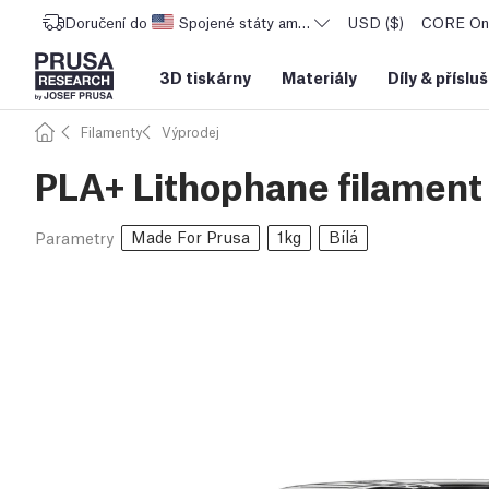
Doručení do
Spojené státy americké
USD ($)
CORE One
3D tiskárny
Materiály
Díly
&
příslu
Filamenty
Výprodej
PLA+ Lithophane filament
Made For Prusa
1kg
Bílá
Parametry