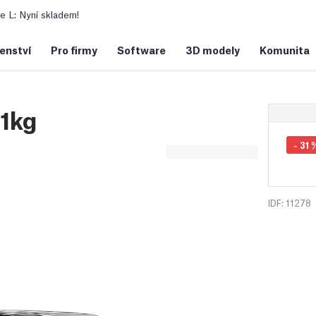
 L: Nyní skladem!
šenství
Pro firmy
Software
3D modely
Komunita
 1kg
-
31
IDF: 11278