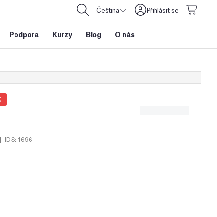
Čeština
Přihlásit se
Podpora
Kurzy
Blog
O nás
%
|
IDS: 1696