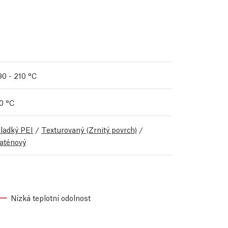
90 - 210 °C
0 °C
ladký PEI
/
Texturovaný (Zrnitý povrch)
/
aténový
Nízká teplotní odolnost