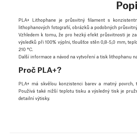
Pop
PLA+ Lithophane je průsvitný filament s konzistent
lithophanových fotografií, obrázků a podobných průsvitn
Vzhledem k tomu, že pro hezký efekt průsvitnosti je zap
výsledků při 100% výplni, tloušťce stěn 0,8-5,0 mm, tepl
210 °C.
Další informace a návod na vytvoření a tisk lithophanu 
Proč PLA+?
PLA+ má skvělou konzistenci barev a matný povrch, takž
Používá také nižší teplotu tisku a výsledný tisk je pružn
detailní výtisky.