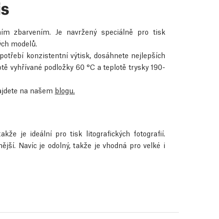
is
ním zbarvením. Je navržený speciálně pro tisk
ých modelů.
otřebí konzistentní výtisk, dosáhnete nejlepších
otě vyhřívané podložky 60 °C a teplotě trysky 190-
najdete na našem
blogu.
e je ideální pro tisk litografických fotografií.
ější. Navíc je odolný, takže je vhodná pro velké i