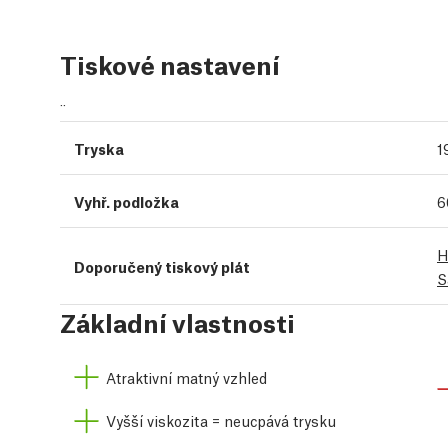
Tiskové nastavení
¨
Tryska
1
Vyhř. podložka
6
H
Doporučený tiskový plát
S
Základní vlastnosti
Atraktivní matný vzhled
Vyšší viskozita = neucpává trysku