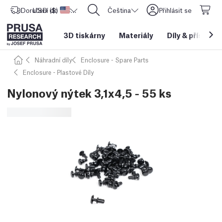
Doručení do
USD ($)
Spojené státy americké
CORE One L: Nyní skladem!
Čeština
Přihlásit se
3D tiskárny
Materiály
Díly
&
příslušen
Náhradní díly
Enclosure - Spare Parts
Enclosure - Plastové Díly
Nylonový nýtek 3,1x4,5 - 55 ks