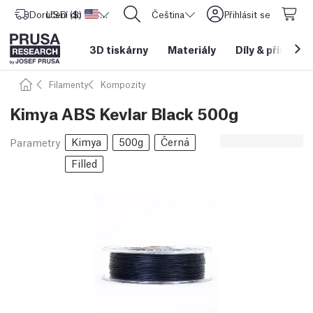
Doručení do
USD ($)
Spojené státy americké
CORE One L: Nyní skladem!
Čeština
Přihlásit se
3D tiskárny
Materiály
Díly
&
příslušen
Filamenty
Kompozity
Kimya ABS Kevlar Black 500g
Kimya
500g
Černá
Parametry
Filled