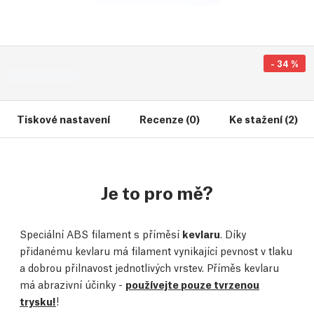
-
34
%
Tiskové nastavení
Recenze (0)
Ke stažení (2)
Je to pro mě?
Speciální ABS filament s příměsí
kevlaru
. Díky
přidanému kevlaru má filament vynikající pevnost v tlaku
a dobrou přilnavost jednotlivých vrstev. Příměs kevlaru
má abrazivní účinky -
používejte pouze tvrzenou
trysku!
!