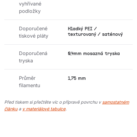
vyhřívané 
podložky
Doporučené 
Hladký PEI /
texturovaný / saténový
tiskové pláty
Doporučená 
0,4mm mosazná tryska
tryska
Průměr 
1,75 mm
filamentu
Před tiskem si přečtěte víc o přípravě povrchu v
samostatném
článku
a
v materiálové tabulce
.