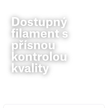
Dostupný
filament s
přísnou
kontrolou
kvality