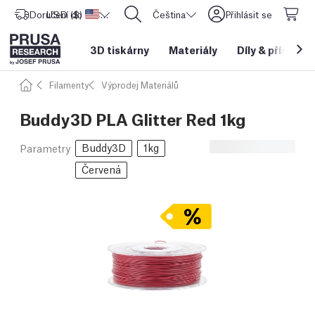
Doručení do
USD ($)
Spojené státy americké
CORE One L: Nyní skladem!
Čeština
Přihlásit se
3D tiskárny
Materiály
Díly
&
příslušen
Filamenty
Výprodej Materiálů
Buddy3D PLA Glitter Red 1kg
Buddy3D
1kg
Parametry
Červená