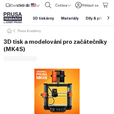
Doručení do
USD ($)
Spojené státy americké
CORE One L: Nyní skladem!
Čeština
Přihlásit se
3D tiskárny
Materiály
Díly
&
příslušen
Prusa Academy
3D tisk a modelování pro začátečníky
(MK4S)