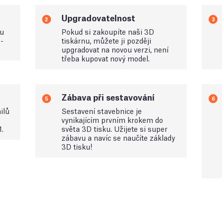
Upgradovatelnost
2
3
ou
Pokud si zakoupíte naši 3D
-
tiskárnu, můžete ji později
upgradovat na novou verzi, není
třeba kupovat nový model.
Zábava při sestavování
5
6
ilů
Sestavení stavebnice je
vynikajícím prvním krokem do
1.
světa 3D tisku. Užijete si super
zábavu a navíc se naučíte základy
3D tisku!