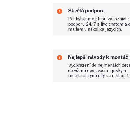
Skvělá podpora
1
Poskytujeme plnou zákaznick
podporu 24/7 s live chatem a e
mailem v několika jazycích.
Nejlepší návody k montáži
4
Vyobrazení do nejmenších deta
se všemi spojovacími prvky a
mechanickými díly s kresbou 1: