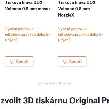
Tisková hlava DQ2
Tisková hlava DQ2
Volcano 0.8 mm mosaz
Volcano 0.8 mm
NozzleX
Vysoká poptávka -
Vysoká poptávka -
odhadovaná čekací doba 5–
odhadovaná čekací doba 5–
6 týdnů
6 týdnů
Koupit
Koupit
Zobrazeno 16 z 16 položek
zvolit 3D tiskárnu Original 