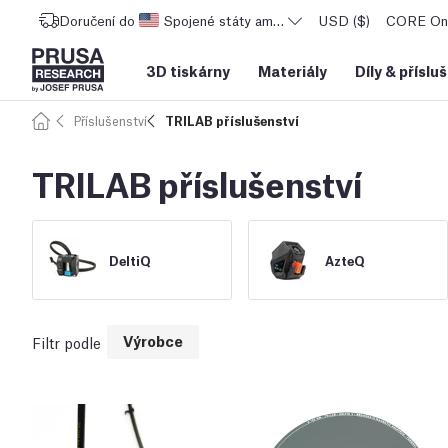
Doručení do
Spojené státy americké
USD ($)
CORE One
3D tiskárny
Materiály
Díly
&
příslu
Příslušenství
TRILAB příslušenství
TRILAB příslušenství
DeltiQ
AzteQ
Výrobce
Filtr podle