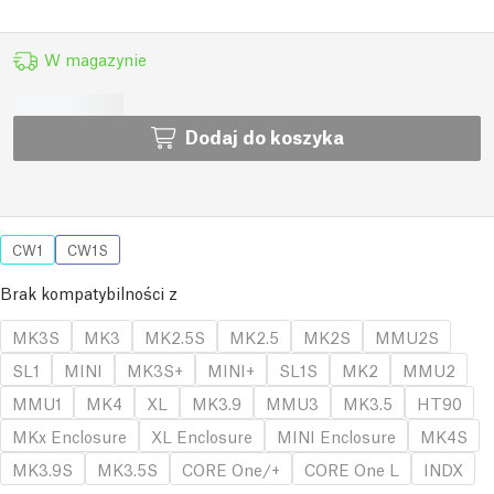
W magazynie
Dodaj do koszyka
CW1
CW1S
Brak kompatybilności z
MK3S
MK3
MK2.5S
MK2.5
MK2S
MMU2S
SL1
MINI
MK3S+
MINI+
SL1S
MK2
MMU2
MMU1
MK4
XL
MK3.9
MMU3
MK3.5
HT90
MKx Enclosure
XL Enclosure
MINI Enclosure
MK4S
MK3.9S
MK3.5S
CORE One/+
CORE One L
INDX