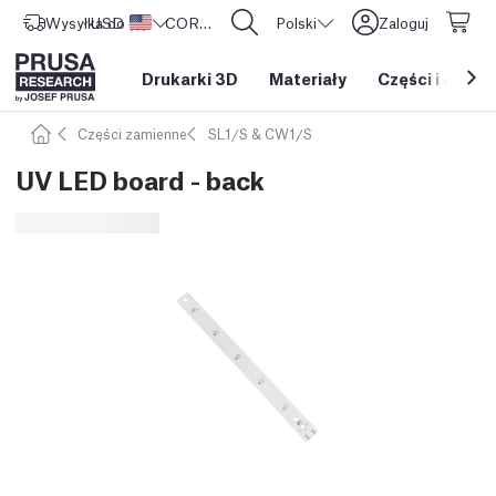
Wysyłka do
USD ($)
Stany Zjednoczone
CORE One L: Już w sprzedaży!
Polski
Zaloguj
Drukarki 3D
Materiały
Części i akces
Części zamienne
SL1/S & CW1/S
UV LED board - back