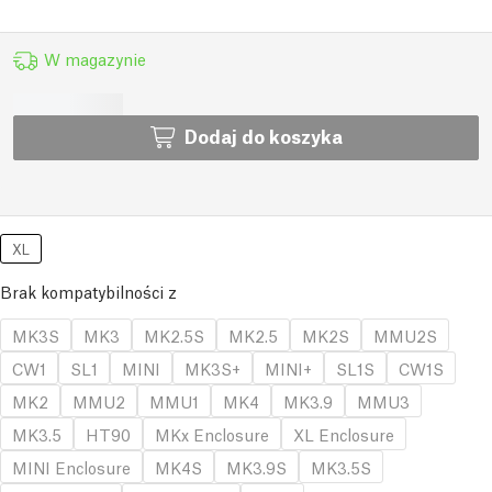
W magazynie
Dodaj do koszyka
XL
Brak kompatybilności z
MK3S
MK3
MK2.5S
MK2.5
MK2S
MMU2S
CW1
SL1
MINI
MK3S+
MINI+
SL1S
CW1S
MK2
MMU2
MMU1
MK4
MK3.9
MMU3
MK3.5
HT90
MKx Enclosure
XL Enclosure
MINI Enclosure
MK4S
MK3.9S
MK3.5S