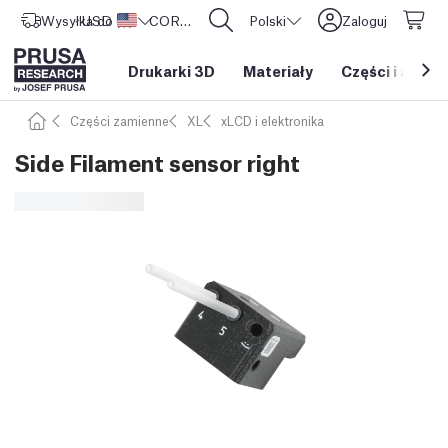
Wysyłka do
USD ($)
Stany Zjednoczone
CORE One L: Już w sprzedaży!
Polski
Zaloguj
Drukarki 3D
Materiały
Części i akces
Części zamienne
XL
xLCD i elektronika
Side Filament sensor right