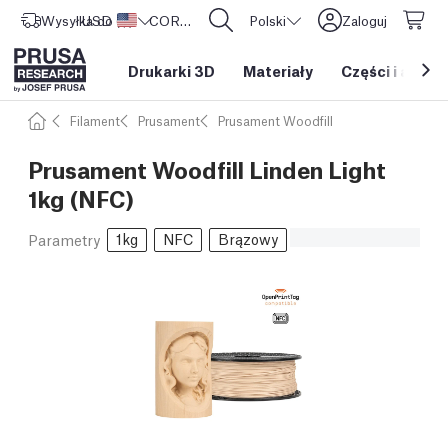
Wysyłka do
USD ($)
Stany Zjednoczone
CORE One L: Już w sprzedaży!
Polski
Zaloguj
Drukarki 3D
Materiały
Części i akces
Filament
Prusament
Prusament Woodfill
Prusament Woodfill Linden Light
1kg (NFC)
1kg
NFC
Brązowy
Parametry