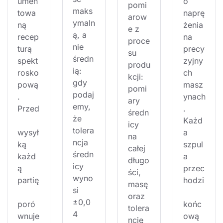
umen
o 
pomi
maks
towa
naprę
arow
ymaln
ną 
żenia 
e z 
ą, a 
recep
na 
proce
nie 
turą 
precy
su 
średn
spekt
zyjny
produ
ią: 
rosko
ch 
kcji: 
gdy 
pową
masz
pomi
podaj
. 
ynach
ary 
emy, 
Przed
. 
średn
że 
Każd
icy 
tolera
wysył
a 
na 
ncja 
ką 
szpul
całej 
średn
każd
a 
długo
icy 
ą 
przec
ści, 
wyno
partię
hodzi
masę 
si 
oraz 
±0,0
poró
końc
tolera
4 
wnuje
ową 
ncję 