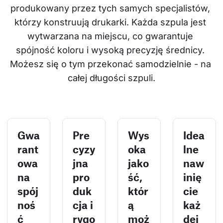
produkowany przez tych samych specjalistów, 
którzy konstruują drukarki. Każda szpula jest 
wytwarzana na miejscu, co gwarantuje 
spójność koloru i wysoką precyzję średnicy. 
Możesz się o tym przekonać samodzielnie - na 
całej długości szpuli.
Gwa
Pre
Wys
Idea
rant
cyzy
oka
lne
owa
jna
jako
naw
na
pro
ść,
inię
spój
duk
któr
cie
noś
cja i
ą
każ
ć
rygo
moż
dej