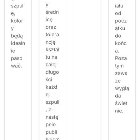
y 
szpul
iału 
średn
ę, 
od 
icę 
kolor
pocz
oraz 
y 
ątku 
tolera
będą 
do 
ncję 
idealn
końc
kształ
ie 
a. 
tu na 
paso
Poza 
całej 
wać.
tym 
długo
zaws
ści 
ze 
każd
wyglą
ej 
da 
szpuli
świet
, a 
nie.
nastę
pnie 
publi
kujem