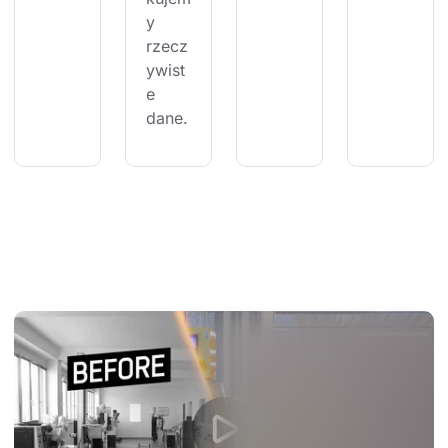
y 
rzecz
ywist
e 
dane.