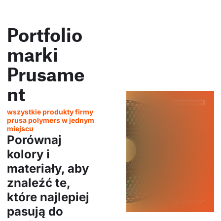
Portfolio
marki
Prusame
nt
wszystkie produkty firmy
prusa polymers w jednym
miejscu
Porównaj
kolory i
materiały, aby
znaleźć te,
które najlepiej
pasują do