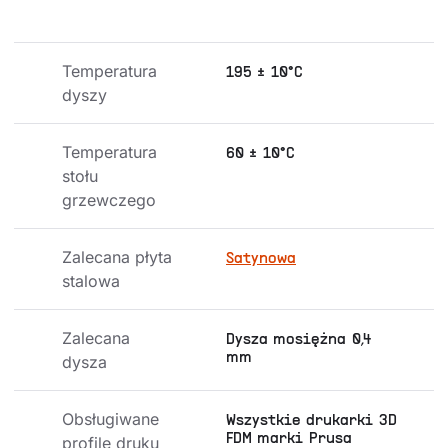
Temperatura 
195 ± 10°C
dyszy
Temperatura 
60 ± 10°C
stołu 
grzewczego
Zalecana płyta 
Satynowa
stalowa
Zalecana 
Dysza mosiężna 0,4
mm
dysza
Obsługiwane 
Wszystkie drukarki 3D
FDM marki Prusa
profile druku 