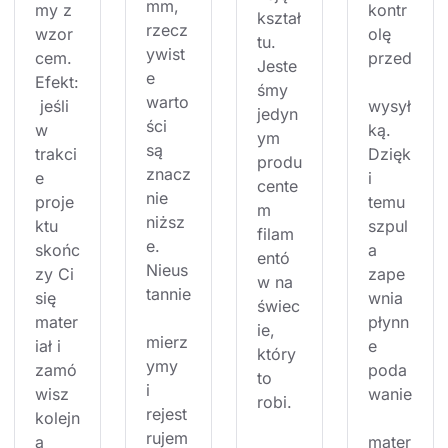
mm, 
my z 
kontr
kształ
rzecz
wzor
olę 
tu. 
ywist
cem. 
przed
Jeste
e 
Efekt:
śmy 
warto
 jeśli 
wysył
jedyn
ści 
w 
ką. 
ym 
są 
trakci
Dzięk
produ
znacz
e 
i 
cente
nie 
proje
temu 
m 
niższ
ktu 
szpul
filam
e. 
skońc
a 
entó
Nieus
zy Ci 
zape
w na 
tannie
się 
wnia 
świec
mater
płynn
ie, 
mierz
iał i 
e 
który 
ymy 
zamó
poda
to 
i 
wisz 
wanie
robi.
rejest
kolejn
rujem
ą 
mater