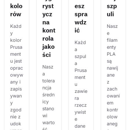
kolo
ryst
esz
szp
rów
ycz
spra
uli
na
wdz
Każd
Nasz
kont
ić
y 
e 
rola
kolor 
filam
Każd
jako
Prusa
enty 
a 
ści
ment
PLA 
szpul
u jest 
są 
a 
Nasz
oprac
nawij
Prusa
a 
owyw
ane 
ment
tolera
any i 
z 
u 
ncja 
zapis
zach
zawie
średn
ywan
owani
ra 
icy 
y 
em 
rzecz
stano
zgod
kontr
ywist
wi 
nie z 
olow
e 
warto
udok
aneg
dane 
ść 