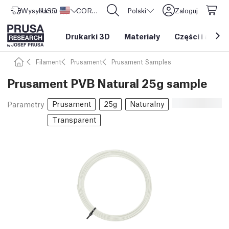
Wysyłka do
USD ($)
Stany Zjednoczone
CORE One L: Już w sprzedaży!
Polski
Zaloguj
Drukarki 3D
Materiały
Części i akces
Filament
Prusament
Prusament Samples
Prusament PVB Natural 25g sample
Prusament
25g
Naturalny
Parametry
Transparent