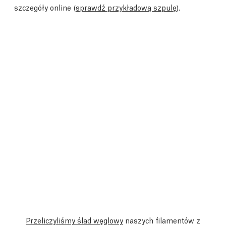
szczegóły online (
sprawdź przykładową szpulę
).
Przeliczyliśmy ślad węglowy
naszych filamentów z