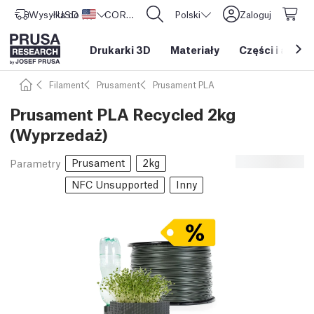
Wysyłka do
USD ($)
Stany Zjednoczone
CORE One L: Już w sprzedaży!
Polski
Zaloguj
Drukarki 3D
Materiały
Części i akces
Filament
Prusament
Prusament PLA
Prusament PLA Recycled 2kg
(Wyprzedaż)
Prusament
2kg
Parametry
NFC Unsupported
Inny