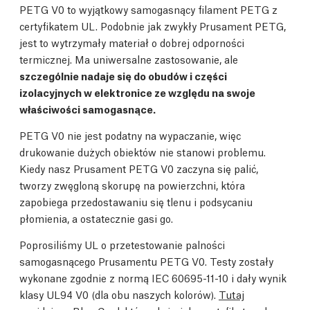
PETG V0 to wyjątkowy samogasnący filament PETG z
certyfikatem UL. Podobnie jak zwykły Prusament PETG,
jest to wytrzymały materiał o dobrej odporności
termicznej. Ma uniwersalne zastosowanie, ale
szczególnie nadaje się do obudów i części
izolacyjnych w elektronice ze względu na swoje
właściwości samogasnące.
PETG V0 nie jest podatny na wypaczanie, więc
drukowanie dużych obiektów nie stanowi problemu.
Kiedy nasz Prusament PETG V0 zaczyna się palić,
tworzy zwęgloną skorupę na powierzchni, która
zapobiega przedostawaniu się tlenu i podsycaniu
płomienia, a ostatecznie gasi go.
Poprosiliśmy UL o przetestowanie palności
samogasnącego Prusamentu PETG V0. Testy zostały
wykonane zgodnie z normą IEC 60695-11-10 i dały wynik
klasy UL94 V0 (dla obu naszych kolorów).
Tutaj