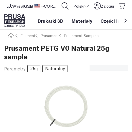
Wysyłka do
USD ($)
Stany Zjednoczone
CORE One L: Już w sprzedaży!
Polski
Zaloguj
Drukarki 3D
Materiały
Części i akces
Filament
Prusament
Prusament Samples
Prusament PETG V0 Natural 25g
sample
25g
Naturalny
Parametry