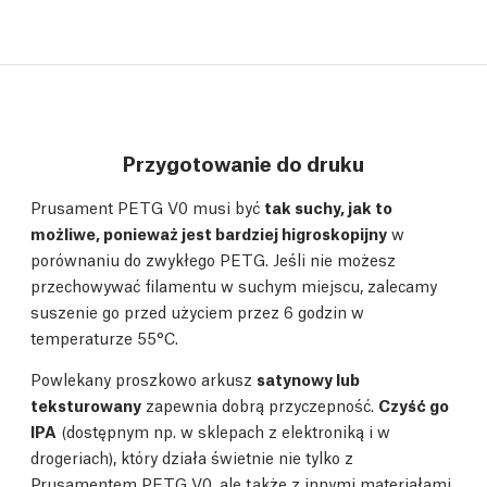
Przygotowanie do druku
Prusament PETG V0 musi być
tak suchy, jak to
możliwe, ponieważ jest bardziej higroskopijny
w
porównaniu do zwykłego PETG. Jeśli nie możesz
przechowywać filamentu w suchym miejscu, zalecamy
suszenie go przed użyciem przez 6 godzin w
temperaturze 55°C.
Powlekany proszkowo arkusz
satynowy lub
teksturowany
zapewnia dobrą przyczepność.
Czyść go
IPA
(dostępnym np. w sklepach z elektroniką i w
drogeriach), który działa świetnie nie tylko z
Prusamentem PETG V0, ale także z innymi materiałami.