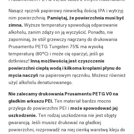
Nasącz ręcznik papierowy niewielką ilością IPA i wytrzyj
nim powierzchnię.
Pamiętaj, że powierzchnia musi być
zimna.
Wyższe temperatury spowodują odparowanie
alkoholu, zanim zdąży on ją wyczyścić. Ponadto, nie
zapominaj, że stół grzewczy nagrzany do drukowania
Prusamentu PETG Tungsten 75% ma wysoką
temperaturę (80°C) i może cię oparzyć, jeśli go
dotkniesz!
Inną możliwością jest czyszczenie
powierzchni ciepłą wodą i kilkoma kroplami płynu do
mycia naczyń
na papierowym ręczniku. Możesz również
użyć alkoholu denaturowanego.
Nie zalecamy drukowania Prusamentu PETG V0 na
gładkim arkuszu PEI.
Ten materiał bardzo mocno
przylega do powierzchni PEI i
może spowodować jej
uszkodzenie.
Ten rodzaj uszkodzenia nie jest objęty
gwarancją. Jeśli musisz drukować na gładkiej
powierzchni, rozprowadź na niej cienką warstwę kleju do