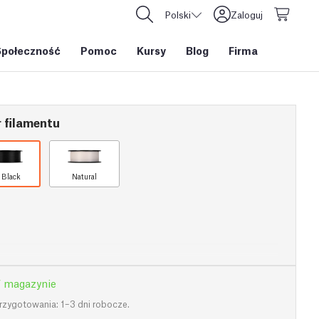
Polski
Zaloguj
Społeczność
Pomoc
Kursy
Blog
Firma
 filamentu
t Black
Natural
 magazynie
rzygotowania: 1–3 dni robocze.