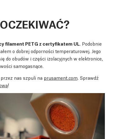
 OCZEKIWAĆ?
 filament PETG z certyfikatem UL
. Podobnie
ałem o dobrej odporności temperaturowej. Jego
ię do obudów i części izolacyjnych w elektronice,
iwości samogasnące.
przez nas szpuli na
prusament.com
. Sprawdź
tową
!