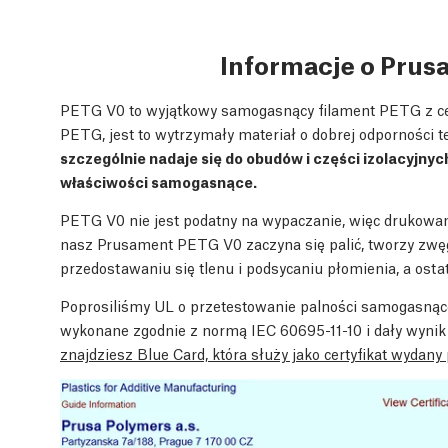
Informacje o Pru
PETG V0 to wyjątkowy samogasnący filament PETG z ce
PETG, jest to wytrzymały materiał o dobrej odporności 
szczególnie nadaje się do obudów i części izolacyjnyc
właściwości samogasnące.
PETG V0 nie jest podatny na wypaczanie, więc drukowan
nasz Prusament PETG V0 zaczyna się palić, tworzy zwęg
przedostawaniu się tlenu i podsycaniu płomienia, a ostat
Poprosiliśmy UL o przetestowanie palności samogasną
wykonane zgodnie z normą IEC 60695-11-10 i dały wynik
znajdziesz Blue Card, która służy jako certyfikat wydany