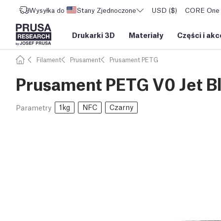
Wysyłka do
Stany Zjednoczone
USD ($)
CORE One L
Drukarki 3D
Materiały
Części i akc
Filament
Prusament
Prusament PETG
Prusament PETG V0 Jet Bl
1kg
NFC
Czarny
Parametry