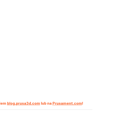
kiem
blog.prusa3d.com
lub na
Prusament.com
!