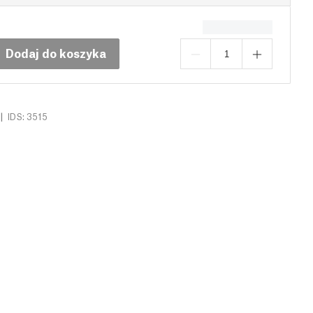
Dodaj do koszyka
|
IDS: 3515
nzje (0)
Pobrania (14)