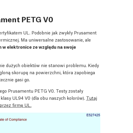
sament PETG V0
rtyfikatem UL. Podobnie jak zwykły Prusament
termicznej. Ma uniwersalne zastosowanie, ale
h w elektronice ze względu na swoje
ie dużych obiektów nie stanowi problemu. Kiedy
loną skorupę na powierzchni, która zapobiega
ecznie gasi go.
cego Prusamentu PETG V0. Testy zostały
 klasy UL94 V0 (dla obu naszych kolorów).
Tutaj
 przez firmę UL.