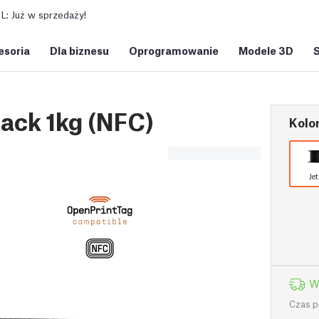
: Już w sprzedaży!
esoria
Dla biznesu
Oprogramowanie
Modele 3D
ack 1kg (NFC)
Kolor
Je
W
Czas p