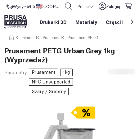
Wysyłka do
USD ($)
Stany Zjednoczone
CORE One L: Już w sprzedaży!
Polski
Zaloguj
Drukarki 3D
Materiały
Części i akces
Filament
Prusament
Prusament PETG
Prusament PETG Urban Grey 1kg
(Wyprzedaż)
Prusament
1kg
Parametry
NFC Unsupported
Szary / Srebrny