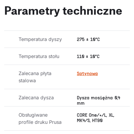
Parametry techniczne
Temperatura dyszy
275 ± 10°C
Temperatura stołu
110 ± 10°C
Zalecana płyta 
Satynowa
stalowa
Zalecana dysza
Dysza mosiężna 0,4
mm
Obsługiwane 
CORE One/+/L, XL,
MK4/S, HT90
profile druku Prusa