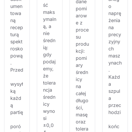
dane 
ść 
umen
o 
pomi
maks
towa
naprę
arow
ymaln
ną 
żenia 
e z 
ą, a 
recep
na 
proce
nie 
turą 
precy
su 
średn
spekt
zyjny
produ
ią: 
rosko
ch 
kcji: 
gdy 
pową
masz
pomi
podaj
. 
ynach
ary 
emy, 
Przed
. 
średn
że 
Każd
icy 
tolera
wysył
a 
na 
ncja 
ką 
szpul
całej 
średn
każd
a 
długo
icy 
ą 
przec
ści, 
wyno
partię
hodzi
masę 
si 
oraz 
±0,0
poró
końc
tolera