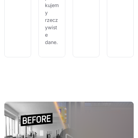
kujem
y 
rzecz
ywist
e 
dane.