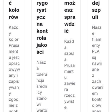
ć
rygo
moż
dej
kolo
ryst
esz
szp
rów
ycz
spra
uli
na
wdz
Każd
Nasz
kont
ić
y 
e 
rola
kolor 
filam
Każd
jako
Prusa
enty 
a 
ści
ment
PLA 
szpul
u jest 
są 
a 
Nasz
oprac
nawij
Prusa
a 
owyw
ane 
ment
tolera
any i 
z 
u 
ncja 
zapis
zach
zawie
średn
ywan
owani
ra 
icy 
y 
em 
rzecz
stano
zgod
kontr
ywist
wi 
nie z 
olow
e 
warto
udok
aneg