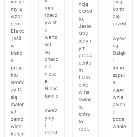
4 
wnuje
ową 
ncję 
mm, 
my z 
kontr
kształ
rzecz
wzor
olę 
tu. 
ywist
cem. 
przed
Jeste
e 
Efekt:
śmy 
warto
 jeśli 
wysył
jedyn
ści 
w 
ką. 
ym 
są 
trakci
Dzięk
produ
znacz
e 
i 
cente
nie 
proje
temu 
m 
niższ
ktu 
szpul
filam
e. 
skońc
a 
entó
Nieus
zy Ci 
zape
w na 
tannie
się 
wnia 
świec
mater
płynn
ie, 
mierz
iał i 
e 
który 
ymy 
zamó
poda
to 
i 
wisz 
wanie
robi.
rejest
kolejn