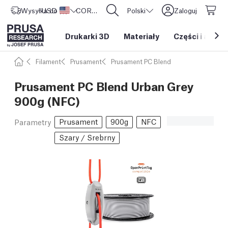
Wysyłka do
USD ($)
Stany Zjednoczone
CORE One L: Już w sprzedaży!
Polski
Zaloguj
Drukarki 3D
Materiały
Części i akces
Filament
Prusament
Prusament PC Blend
Prusament PC Blend Urban Grey
900g (NFC)
Prusament
900g
NFC
Parametry
Szary / Srebrny