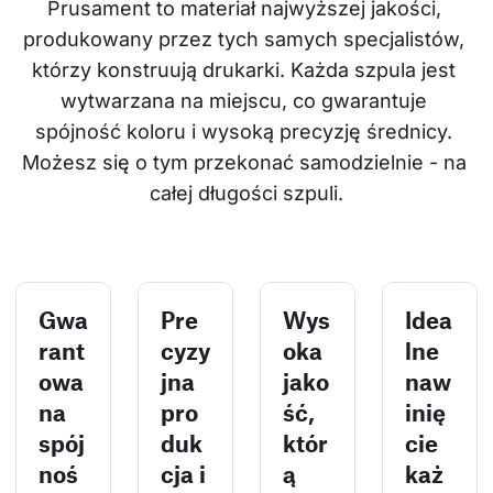
Prusament to materiał najwyższej jakości, 
produkowany przez tych samych specjalistów, 
którzy konstruują drukarki. Każda szpula jest 
wytwarzana na miejscu, co gwarantuje 
spójność koloru i wysoką precyzję średnicy. 
Możesz się o tym przekonać samodzielnie - na 
całej długości szpuli.
Gwa
Pre
Wys
Idea
rant
cyzy
oka
lne
owa
jna
jako
naw
na
pro
ść,
inię
spój
duk
któr
cie
noś
cja i
ą
każ