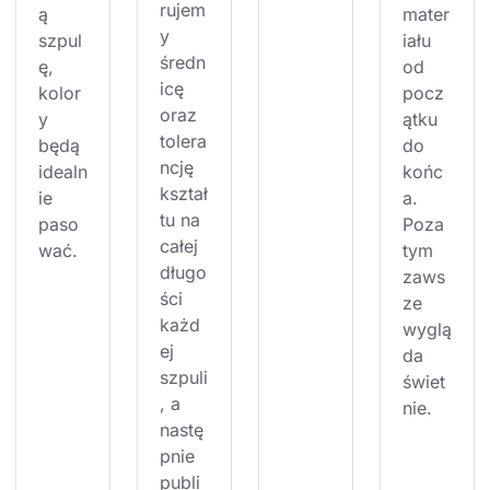
rujem
ą 
mater
y 
szpul
iału 
średn
ę, 
od 
icę 
kolor
pocz
oraz 
y 
ątku 
tolera
będą 
do 
ncję 
idealn
końc
kształ
ie 
a. 
tu na 
paso
Poza 
całej 
wać.
tym 
długo
zaws
ści 
ze 
każd
wyglą
ej 
da 
szpuli
świet
, a 
nie.
nastę
pnie 
publi