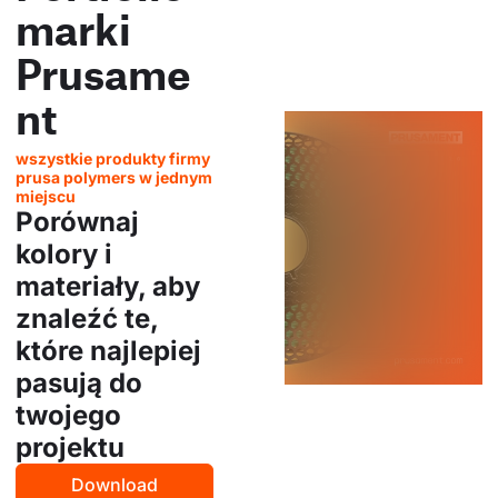
marki
Prusame
nt
wszystkie produkty firmy
prusa polymers w jednym
miejscu
Porównaj
kolory i
materiały, aby
znaleźć te,
które najlepiej
pasują do
twojego
projektu
Download