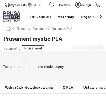
Wysyłka do
USD ($)
Stany Zjednoczone
CORE One L: Już w sprzedaży!
Polski
Zaloguj
Drukarki 3D
Materiały
Części i akces
Filament
Prusament
Prusament PLA
Prusament mystic PLA
Prusament
Parametry
Ten produkt jest obecnie niedostępny.
Wskazówki dot. drukowania
O PLA
Ustawienia d