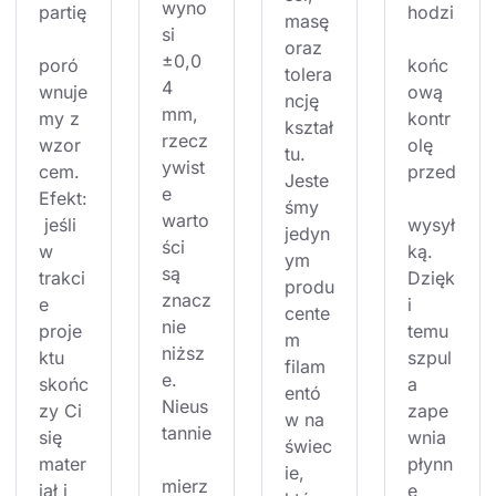
wyno
partię
hodzi
masę 
si 
oraz 
±0,0
poró
końc
tolera
4 
wnuje
ową 
ncję 
mm, 
my z 
kontr
kształ
rzecz
wzor
olę 
tu. 
ywist
cem. 
przed
Jeste
e 
Efekt:
śmy 
warto
 jeśli 
wysył
jedyn
ści 
w 
ką. 
ym 
są 
trakci
Dzięk
produ
znacz
e 
i 
cente
nie 
proje
temu 
m 
niższ
ktu 
szpul
filam
e. 
skońc
a 
entó
Nieus
zy Ci 
zape
w na 
tannie
się 
wnia 
świec
mater
płynn
ie, 
mierz
iał i 
e 