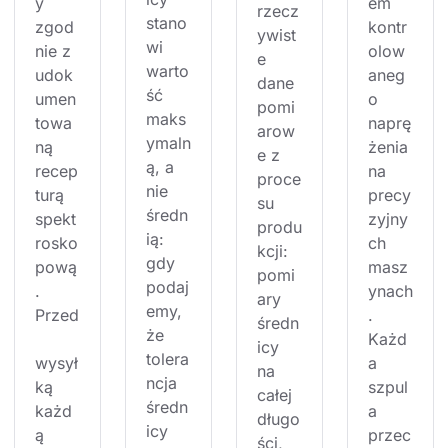
y 
em 
rzecz
stano
zgod
kontr
ywist
wi 
nie z 
olow
e 
warto
udok
aneg
dane 
ść 
umen
o 
pomi
maks
towa
naprę
arow
ymaln
ną 
żenia 
e z 
ą, a 
recep
na 
proce
nie 
turą 
precy
su 
średn
spekt
zyjny
produ
ią: 
rosko
ch 
kcji: 
gdy 
pową
masz
pomi
podaj
. 
ynach
ary 
emy, 
Przed
. 
średn
że 
Każd
icy 
tolera
wysył
a 
na 
ncja 
ką 
szpul
całej 
średn
każd
a 
długo
icy 
ą 
przec
ści, 