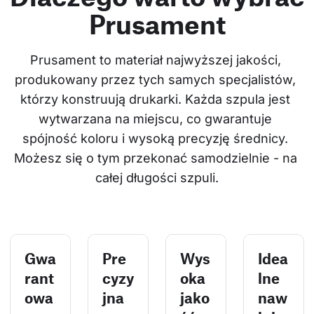
Prusament
Prusament to materiał najwyższej jakości, 
produkowany przez tych samych specjalistów, 
którzy konstruują drukarki. Każda szpula jest 
wytwarzana na miejscu, co gwarantuje 
spójność koloru i wysoką precyzję średnicy. 
Możesz się o tym przekonać samodzielnie - na 
całej długości szpuli.
Gwa
Pre
Wys
Idea
rant
cyzy
oka
lne
owa
jna
jako
naw