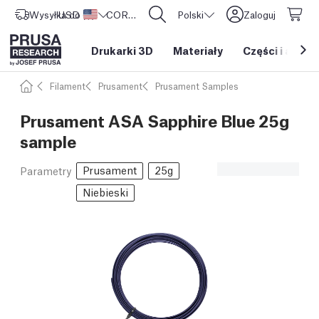
Wysyłka do
USD ($)
Stany Zjednoczone
CORE One L: Już w sprzedaży!
Polski
Zaloguj
Drukarki 3D
Materiały
Części i akces
Filament
Prusament
Prusament Samples
Prusament ASA Sapphire Blue 25g
sample
Prusament
25g
Parametry
Niebieski