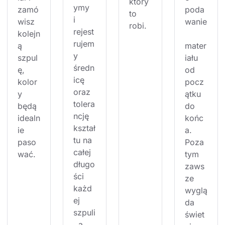
który 
ymy 
zamó
poda
to 
i 
wisz 
wanie
robi.
rejest
kolejn
rujem
ą 
mater
y 
szpul
iału 
średn
ę, 
od 
icę 
kolor
pocz
oraz 
y 
ątku 
tolera
będą 
do 
ncję 
idealn
końc
kształ
ie 
a. 
tu na 
paso
Poza 
całej 
wać.
tym 
długo
zaws
ści 
ze 
każd
wyglą
ej 
da 
szpuli
świet
, a 