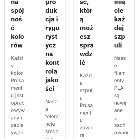
na
pro
ść,
inię
spój
duk
któr
cie
noś
cja i
ą
każ
ć
rygo
moż
dej
kolo
ryst
esz
szp
rów
ycz
spra
uli
na
wdz
Każd
Nasz
kont
ić
y 
e 
rola
kolor 
filam
Każd
jako
Prusa
enty 
a 
ści
ment
PLA 
szpul
u jest 
są 
a 
Nasz
oprac
nawij
Prusa
a 
owyw
ane 
ment
tolera
any i 
z 
u 
ncja 
zapis
zach
zawie
średn
ywan
owani
ra 
icy 