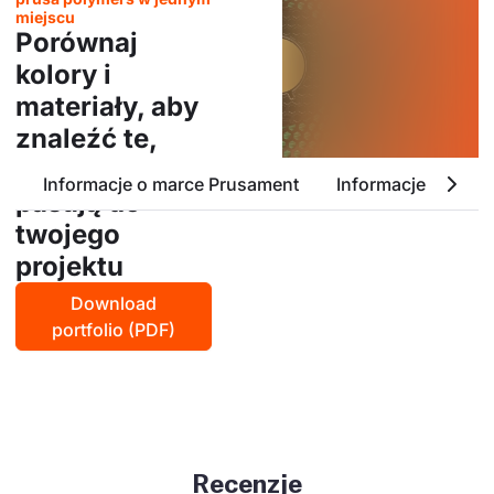
miejscu
Porównaj
kolory i
materiały, aby
znaleźć te,
które najlepiej
Informacje o marce Prusament
Informacje o ASA
pasują do
twojego
projektu
Download
portfolio (PDF)
Recenzje