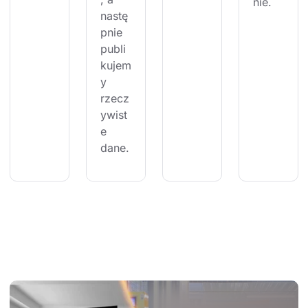
nie.
nastę
pnie 
publi
kujem
y 
rzecz
ywist
e 
dane.