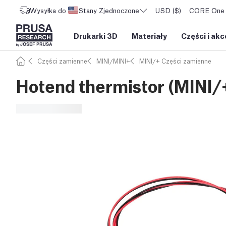
Wysyłka do
Stany Zjednoczone
USD ($)
CORE One L
Drukarki 3D
Materiały
Części i akc
Części zamienne
MINI/MINI+
MINI/+ Części zamienne
Hotend thermistor (MINI/