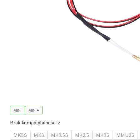
MINI
MINI+
Brak kompatybilności z
MK3S
MK3
MK2.5S
MK2.5
MK2S
MMU2S