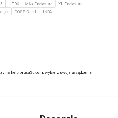
.5
HT90
MKx Enclosure
XL Enclosure
ne/+
CORE One L
INDX
dzy na
help.prusa3d.com
, wybierz swoje urządzenie
Recenzje