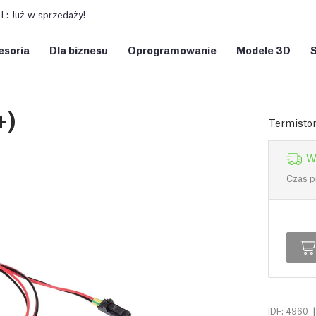
: Już w sprzedaży!
esoria
Dla biznesu
Oprogramowanie
Modele 3D
+)
Termistor
W
Czas p
|
IDF: 4960