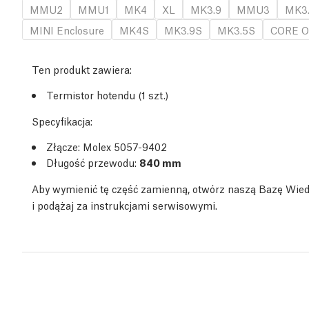
MMU2
MMU1
MK4
XL
MK3.9
MMU3
MK3
MINI Enclosure
MK4S
MK3.9S
MK3.5S
CORE O
Ten produkt zawiera:
Termistor hotendu (1 szt.)
Specyfikacja:
Złącze: Molex 5057-9402
Długość przewodu:
840 mm
Aby wymienić tę część zamienną, otwórz naszą Bazę Wie
i podążaj za instrukcjami serwisowymi.