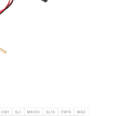
CW1
SL1
MK3S+
SL1S
CW1S
MK2