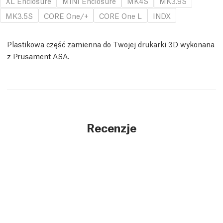
XL Enclosure
MINI Enclosure
MK4S
MK3.9S
MK3.5S
CORE One/+
CORE One L
INDX
Plastikowa część zamienna do Twojej drukarki 3D wykonana
z Prusament ASA.
Recenzje