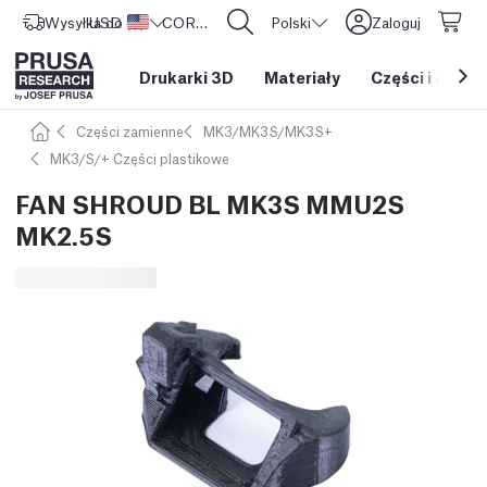
Wysyłka do
USD ($)
Stany Zjednoczone
CORE One L: Już w sprzedaży!
Polski
Zaloguj
Drukarki 3D
Materiały
Części i akces
Części zamienne
MK3/MK3S/MK3S+
MK3/S/+ Części plastikowe
FAN SHROUD BL MK3S MMU2S
MK2.5S