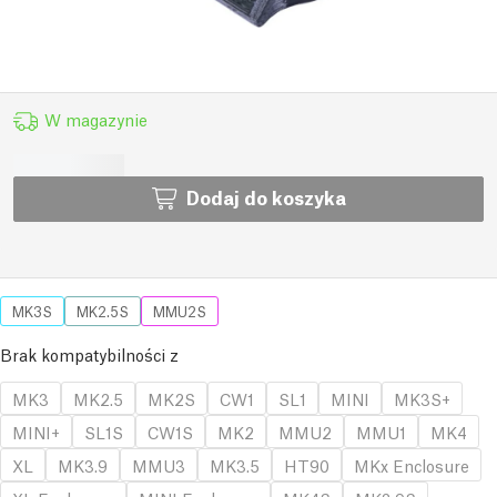
W magazynie
Dodaj do koszyka
MK3S
MK2.5S
MMU2S
Brak kompatybilności z
MK3
MK2.5
MK2S
CW1
SL1
MINI
MK3S+
MINI+
SL1S
CW1S
MK2
MMU2
MMU1
MK4
XL
MK3.9
MMU3
MK3.5
HT90
MKx Enclosure