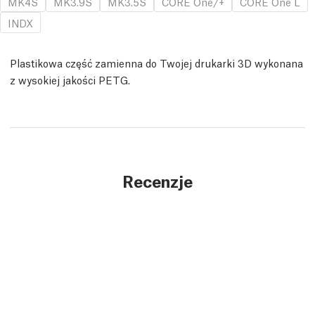
MK4S
MK3.9S
MK3.5S
CORE One/+
CORE One L
INDX
Plastikowa część zamienna do Twojej drukarki 3D wykonana
z wysokiej jakości PETG.
Recenzje