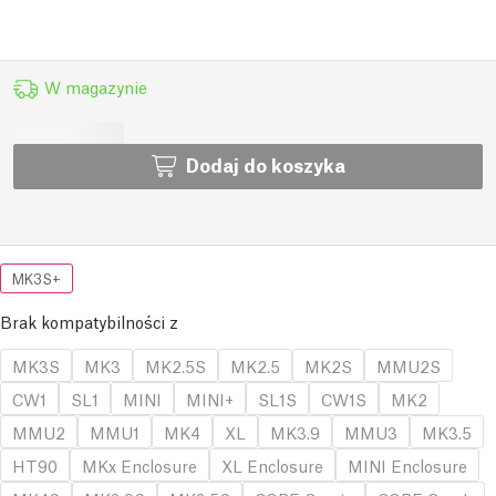
W magazynie
Dodaj do koszyka
MK3S+
Brak kompatybilności z
MK3S
MK3
MK2.5S
MK2.5
MK2S
MMU2S
CW1
SL1
MINI
MINI+
SL1S
CW1S
MK2
MMU2
MMU1
MK4
XL
MK3.9
MMU3
MK3.5
HT90
MKx Enclosure
XL Enclosure
MINI Enclosure