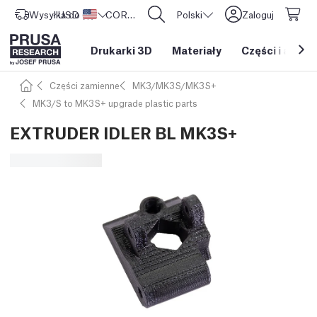
Wysyłka do
USD ($)
Stany Zjednoczone
CORE One L: Już w sprzedaży!
Polski
Zaloguj
Drukarki 3D
Materiały
Części i akces
Części zamienne
MK3/MK3S/MK3S+
MK3/S to MK3S+ upgrade plastic parts
EXTRUDER IDLER BL MK3S+