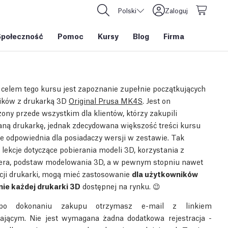
Polski
Zaloguj
Społeczność
Pomoc
Kursy
Blog
Firma
elem tego kursu jest zapoznanie zupełnie początkujących
ików z drukarką 3D
Original Prusa MK4S
. Jest on
ony przede wszystkim dla klientów, którzy zakupili
ą drukarkę, jednak zdecydowana większość treści kursu
ie odpowiednia dla posiadaczy wersji w zestawie. Tak
 lekcje dotyczące pobierania modeli 3D, korzystania z
era, podstaw modelowania 3D, a w pewnym stopniu nawet
ji drukarki, mogą mieć zastosowanie
dla użytkowników
ie każdej drukarki 3D
dostępnej na rynku. 😉
po dokonaniu zakupu otrzymasz e-mail z linkiem
zającym. Nie jest wymagana żadna dodatkowa rejestracja -