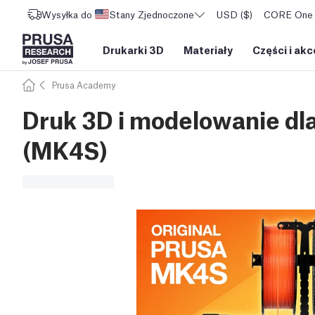
Wysyłka do
Stany Zjednoczone
USD ($)
CORE One L
Drukarki 3D
Materiały
Części i akc
Prusa Academy
Druk 3D i modelowanie dl
(MK4S)