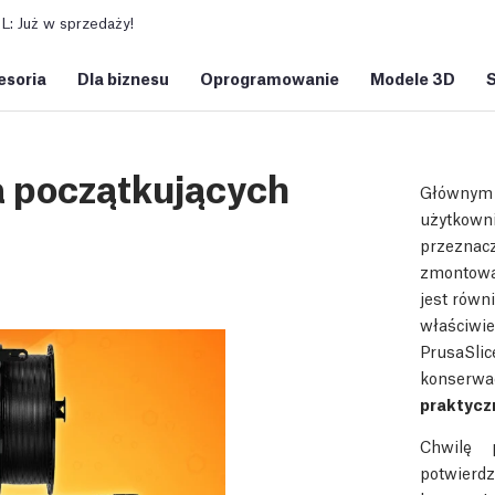
: Już w sprzedaży!
esoria
Dla biznesu
Oprogramowanie
Modele 3D
a początkujących
Głównym c
użytkown
przeznacz
zmontowan
jest równ
właściwie
PrusaSlic
konserwac
praktyczn
Chwilę 
potwierd