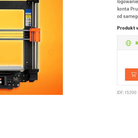
logowanie
konta Pru
od samego
Produkt 
K
IDF: 15200