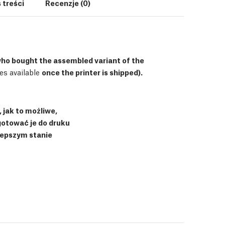
 treści
Recenzje (0)
who bought the assembled variant of the
es available
once the printer is shipped).
 jak to możliwe,
ygotować je do druku
lepszym stanie