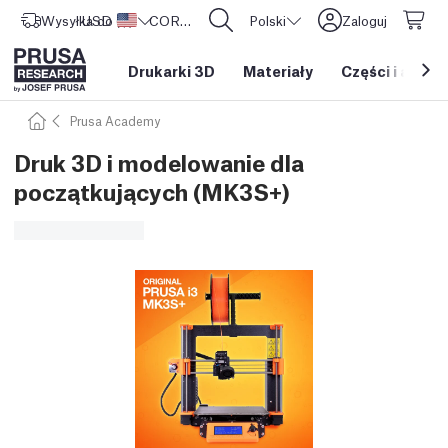
Wysyłka do
USD ($)
Stany Zjednoczone
CORE One L: Już w sprzedaży!
Polski
Zaloguj
Drukarki 3D
Materiały
Części i akces
Prusa Academy
Druk 3D i modelowanie dla
początkujących (MK3S+)