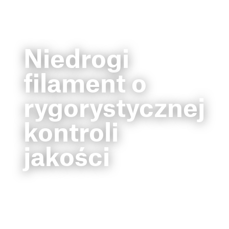
Niedrogi
filament o
rygorystycznej
kontroli
jakości