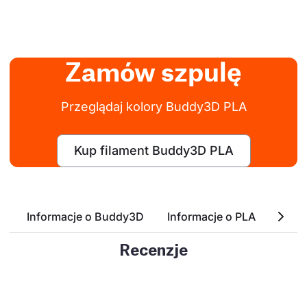
Zamów szpulę
Przeglądaj kolory Buddy3D PLA
Kup filament Buddy3D PLA
Informacje o Buddy3D
Informacje o PLA
Pods
Recenzje