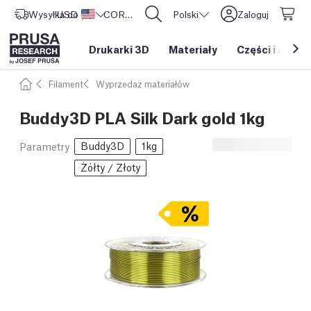
Wysyłka do
USD ($)
Stany Zjednoczone
CORE One L: Już w sprzedaży!
Polski
Zaloguj
Drukarki 3D
Materiały
Części i akces
Filament
Wyprzedaż materiałów
Buddy3D PLA Silk Dark gold 1kg
Buddy3D
1kg
Parametry
Żółty / Złoty