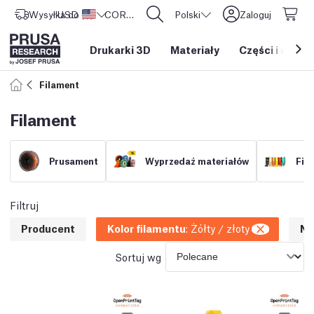
Wysyłka do
USD ($)
Stany Zjednoczone
CORE One L: Już w sprzedaży!
Polski
Zaloguj
Drukarki 3D
Materiały
Części i akces
Filament
Filament
Prusament
Wyprzedaż materiałów
Fil
Filtruj
Producent
Kolor filamentu
:
Żółty / złoty
NF
Sortuj wg