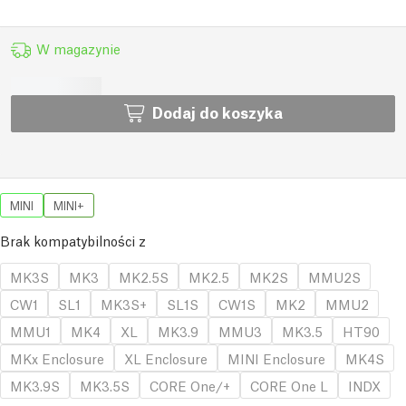
W magazynie
Dodaj do koszyka
MINI
MINI+
Brak kompatybilności z
MK3S
MK3
MK2.5S
MK2.5
MK2S
MMU2S
CW1
SL1
MK3S+
SL1S
CW1S
MK2
MMU2
MMU1
MK4
XL
MK3.9
MMU3
MK3.5
HT90
MKx Enclosure
XL Enclosure
MINI Enclosure
MK4S
MK3.9S
MK3.5S
CORE One/+
CORE One L
INDX