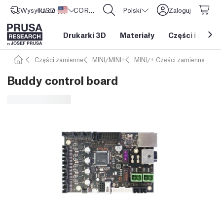
Wysyłka do
USD ($)
Stany Zjednoczone
CORE One L: Już w sprzedaży!
Polski
Zaloguj
Drukarki 3D
Materiały
Części i akces
Części zamienne
MINI/MINI+
MINI/+ Części zamienne
Buddy control board