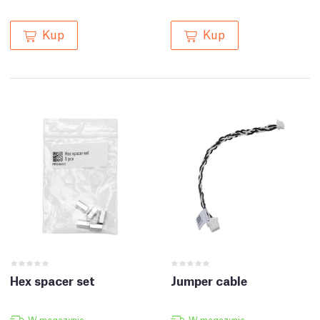
Kup
Kup
Hex spacer set
Jumper cable
W magazynie
W magazynie