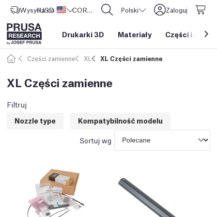
Wysyłka do
USD ($)
Stany Zjednoczone
CORE One L: Już w sprzedaży!
Polski
Zaloguj
Drukarki 3D
Materiały
Części i akces
Części zamienne
XL
XL Części zamienne
XL Części zamienne
Filtruj
Nozzle type
Kompatybilność modelu
Sortuj wg