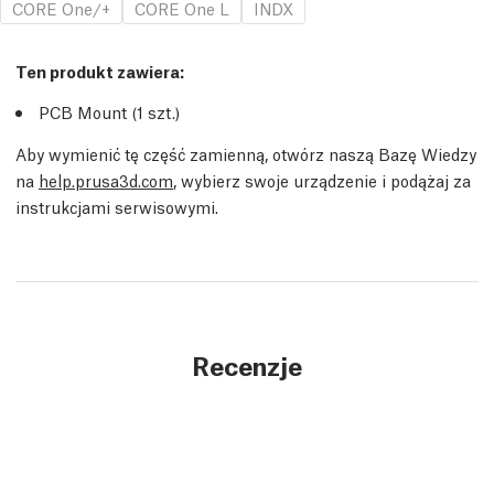
CORE One/+
CORE One L
INDX
Ten produkt zawiera:
PCB Mount (1
szt.
)
Aby wymienić tę część zamienną, otwórz naszą Bazę Wiedzy
na
help.prusa3d.com
, wybierz swoje urządzenie i podążaj za
instrukcjami serwisowymi.
Recenzje