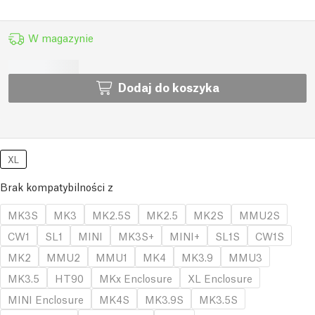
W magazynie
Dodaj do koszyka
XL
Brak kompatybilności z
MK3S
MK3
MK2.5S
MK2.5
MK2S
MMU2S
CW1
SL1
MINI
MK3S+
MINI+
SL1S
CW1S
MK2
MMU2
MMU1
MK4
MK3.9
MMU3
MK3.5
HT90
MKx Enclosure
XL Enclosure
MINI Enclosure
MK4S
MK3.9S
MK3.5S