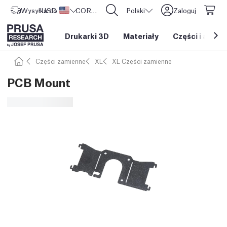
Wysyłka do
USD ($)
Stany Zjednoczone
CORE One L: Już w sprzedaży!
Polski
Zaloguj
Drukarki 3D
Materiały
Części i akces
Części zamienne
XL
XL Części zamienne
PCB Mount