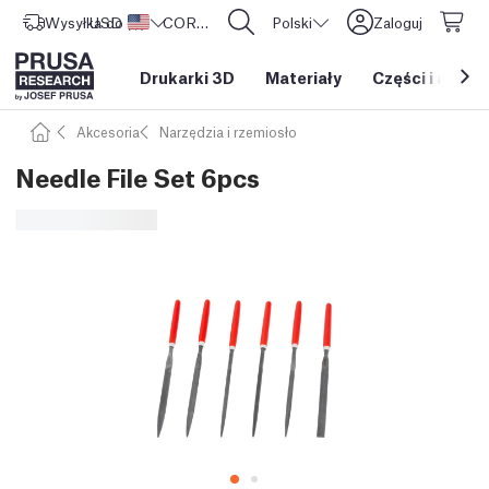
Wysyłka do
USD ($)
Stany Zjednoczone
CORE One L: Już w sprzedaży!
Polski
Zaloguj
Drukarki 3D
Materiały
Części i akces
Akcesoria
Narzędzia i rzemiosło
Needle File Set 6pcs