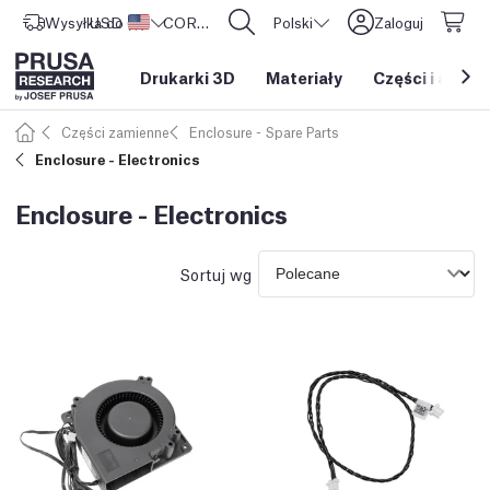
Wysyłka do
USD ($)
Stany Zjednoczone
CORE One L: Już w sprzedaży!
Polski
Zaloguj
Drukarki 3D
Materiały
Części i akces
Części zamienne
Enclosure - Spare Parts
Enclosure - Electronics
Enclosure - Electronics
Sortuj wg