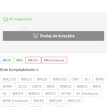
W magazynie
Dodaj do koszyka
MK3S
MK3
MK3S+
MKx Enclosure
Brak kompatybilności z
MK2.5S
MK2.5
MK2S
MMU2S
CW1
SL1
MINI
MINI+
SL1S
CW1S
MK2
MMU2
MMU1
MK4
XL
MK3.9
MMU3
MK3.5
HT90
XL Enclosure
MINI Enclosure
MK4S
MK3.9S
MK3.5S