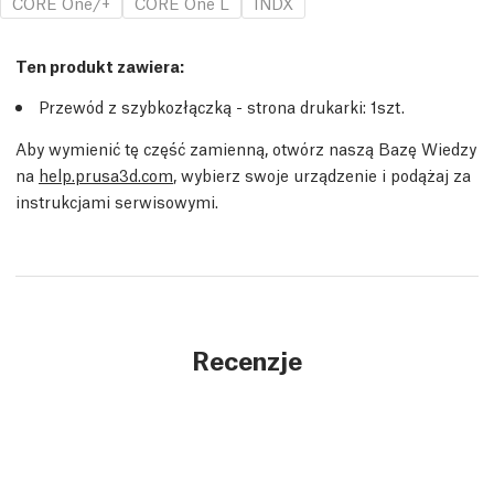
CORE One/+
CORE One L
INDX
Ten produkt zawiera:
Przewód z szybkozłączką - strona drukarki
: 1
szt.
Aby wymienić tę część zamienną, otwórz naszą Bazę Wiedzy
na
help.prusa3d.com
, wybierz swoje urządzenie i podążaj za
instrukcjami serwisowymi.
Recenzje