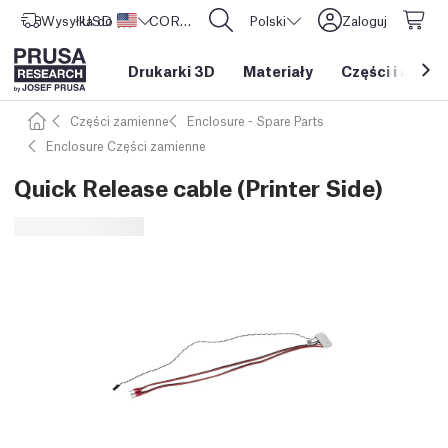
Wysyłka do
USD ($)
Stany Zjednoczone
CORE One L: Już w sprzedaży!
Polski
Zaloguj
Drukarki 3D
Materiały
Części i akces
Części zamienne
Enclosure - Spare Parts
Enclosure Części zamienne
Quick Release cable (Printer Side)