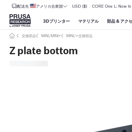
配送先
アメリカ合衆国
USD ($)
CORE One L: Now In 
3Dプリンター
マテリアル
部品
&
アク
交換部品
MINI/MINI+
MINI/+交換部品
Z plate bottom