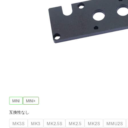
MINI
MINI+
互換性なし
MK3S
MK3
MK2.5S
MK2.5
MK2S
MMU2S