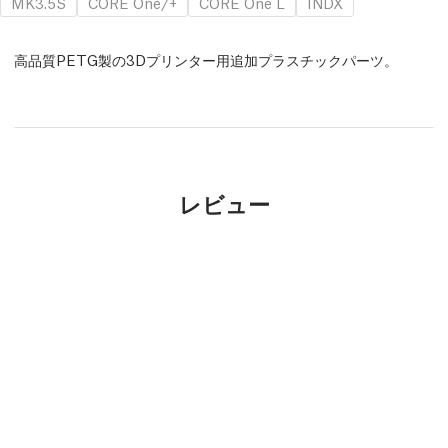
MK3.5S
CORE One/+
CORE One L
INDX
高品質PETG製の3Dプリンター用追加プラスチックパーツ。
レビュー