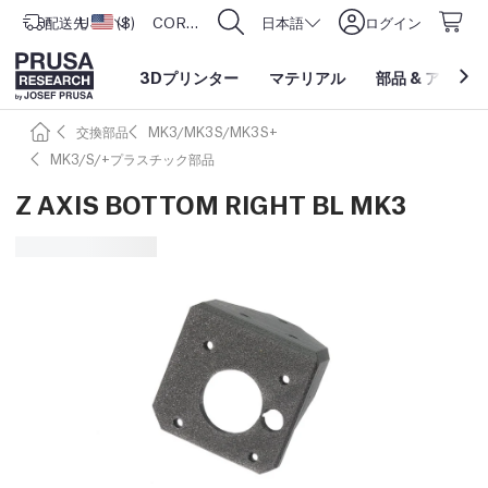
配送先
USD ($)
アメリカ合衆国
CORE One L: Now In Stock!
日本語
ログイン
3Dプリンター
マテリアル
部品
&
アクセサ
交換部品
MK3/MK3S/MK3S+
MK3/S/+プラスチック部品
Z AXIS BOTTOM RIGHT BL MK3