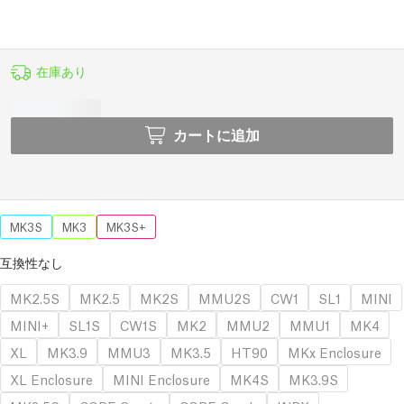
在庫あり
カートに追加
MK3S
MK3
MK3S+
互換性なし
MK2.5S
MK2.5
MK2S
MMU2S
CW1
SL1
MINI
MINI+
SL1S
CW1S
MK2
MMU2
MMU1
MK4
XL
MK3.9
MMU3
MK3.5
HT90
MKx Enclosure
XL Enclosure
MINI Enclosure
MK4S
MK3.9S