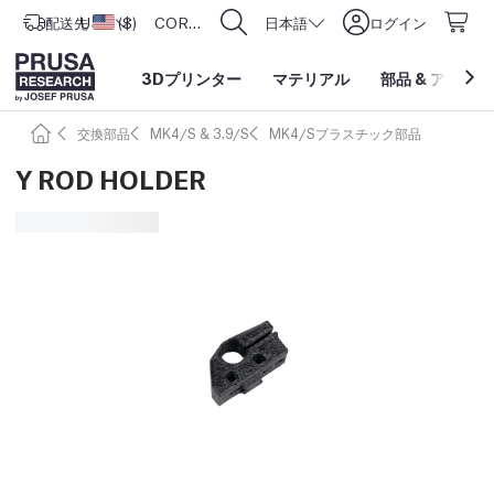
配送先
USD ($)
アメリカ合衆国
CORE One L: Now In Stock!
日本語
ログイン
3Dプリンター
マテリアル
部品
&
アクセサ
交換部品
MK4/S & 3.9/S
MK4/Sプラスチック部品
Y ROD HOLDER