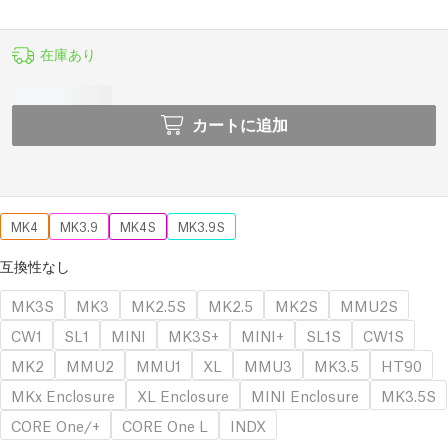
在庫あり
カートに追加
MK4
MK3.9
MK4S
MK3.9S
互換性なし
MK3S
MK3
MK2.5S
MK2.5
MK2S
MMU2S
CW1
SL1
MINI
MK3S+
MINI+
SL1S
CW1S
MK2
MMU2
MMU1
XL
MMU3
MK3.5
HT90
MKx Enclosure
XL Enclosure
MINI Enclosure
MK3.5S
CORE One/+
CORE One L
INDX