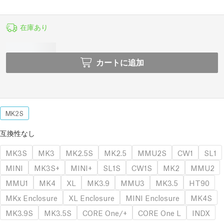
在庫あり
カートに追加
MK2S
互換性なし
MK3S
MK3
MK2.5S
MK2.5
MMU2S
CW1
SL1
MINI
MK3S+
MINI+
SL1S
CW1S
MK2
MMU2
MMU1
MK4
XL
MK3.9
MMU3
MK3.5
HT90
MKx Enclosure
XL Enclosure
MINI Enclosure
MK4S
MK3.9S
MK3.5S
CORE One/+
CORE One L
INDX