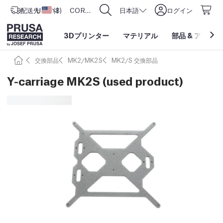
配送先
USD ($)
アメリカ合衆国
CORE One L: Now In Stock!
日本語
ログイン
3Dプリンター
マテリアル
部品
&
アクセサ
交換部品
MK2/MK2S
MK2/S 交換部品
Y-carriage MK2S (used product)