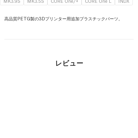
MK3.9S
MK3.5S
CORE One/+
CORE One L
INDX
高品質PETG製の3Dプリンター用追加プラスチックパーツ。
レビュー