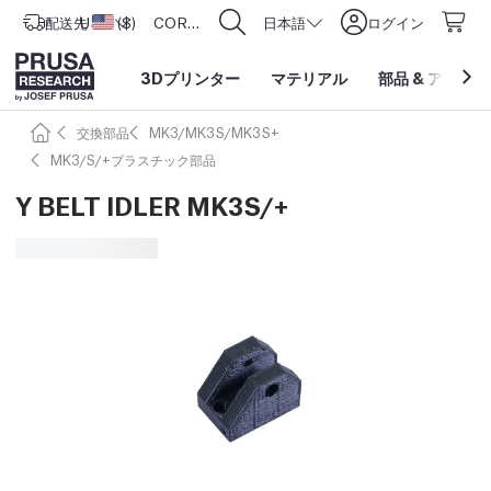
配送先
USD ($)
アメリカ合衆国
CORE One L: Now In Stock!
日本語
ログイン
3Dプリンター
マテリアル
部品
&
アクセサ
交換部品
MK3/MK3S/MK3S+
MK3/S/+プラスチック部品
Y BELT IDLER MK3S/+