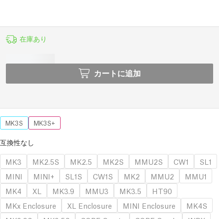
在庫あり
カートに追加
MK3S
MK3S+
互換性なし
MK3
MK2.5S
MK2.5
MK2S
MMU2S
CW1
SL1
MINI
MINI+
SL1S
CW1S
MK2
MMU2
MMU1
MK4
XL
MK3.9
MMU3
MK3.5
HT90
MKx Enclosure
XL Enclosure
MINI Enclosure
MK4S