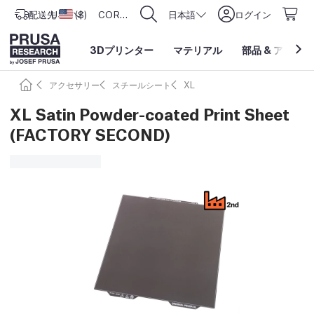
配送先
USD ($)
アメリカ合衆国
CORE One L: Now In Stock!
日本語
ログイン
3Dプリンター
マテリアル
部品
&
アクセサ
アクセサリー
スチールシート
XL
XL Satin Powder-coated Print Sheet
(FACTORY SECOND)