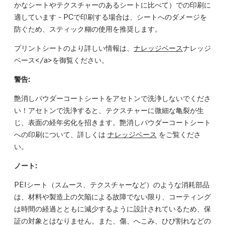
かなシートやテクスチャーのあるシートに比べて）での印刷に
適しています - PCで印刷する場合は、シートへのダメージを
防ぐため、スティック糊の使用を推奨します。
プリントシートのより詳しい情報は、
ナレッジベース
ナレッジ
ベース</a>を御覧ください。
警告
:
艶消しパウダーコートシートをアセトンで洗浄しないでくださ
い！アセトンで洗浄すると、テクスチャーに微細な亀裂が生
じ、表面の経年劣化を招きます。艶消しパウダーコートシート
への印刷について、詳しくは
ナレッジベース
をご覧くださ
い。
ノート:
PEIシート（スムース、テクスチャーなど）のような消耗部品
は、材料や製造上の欠陥による故障でない限り、コーティング
は時間の経過とともに減少するように設計されているため、保
証の対象とはなりません。また、傷、へこみ、ひび割れなどの