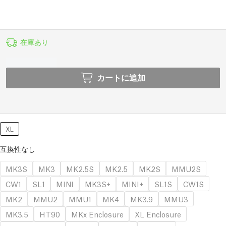
在庫あり
カートに追加
XL
互換性なし
MK3S
MK3
MK2.5S
MK2.5
MK2S
MMU2S
CW1
SL1
MINI
MK3S+
MINI+
SL1S
CW1S
MK2
MMU2
MMU1
MK4
MK3.9
MMU3
MK3.5
HT90
MKx Enclosure
XL Enclosure