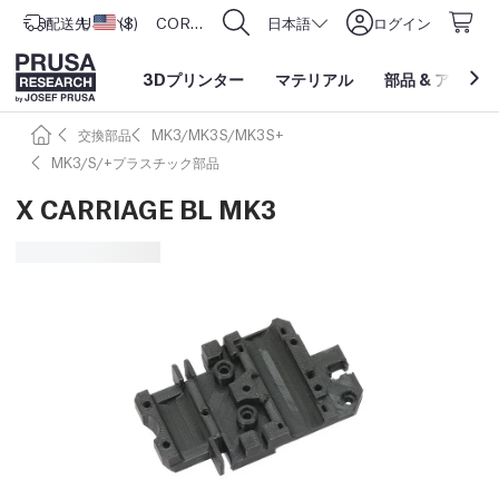
配送先
USD ($)
アメリカ合衆国
CORE One L: Now In Stock!
日本語
ログイン
3Dプリンター
マテリアル
部品
&
アクセサ
交換部品
MK3/MK3S/MK3S+
MK3/S/+プラスチック部品
X CARRIAGE BL MK3