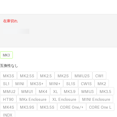
在庫切れ
MK3
互換性なし
MK3S
MK2.5S
MK2.5
MK2S
MMU2S
CW1
SL1
MINI
MK3S+
MINI+
SL1S
CW1S
MK2
MMU2
MMU1
MK4
XL
MK3.9
MMU3
MK3.5
HT90
MKx Enclosure
XL Enclosure
MINI Enclosure
MK4S
MK3.9S
MK3.5S
CORE One/+
CORE One L
INDX