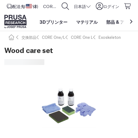
配送先
USD ($)
アメリカ合衆国
CORE One L: Now In Stock!
日本語
ログイン
3Dプリンター
マテリアル
部品
&
アクセサ
交換部品
CORE One/L
CORE One L
Exoskeleton
Wood care set