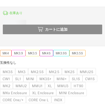
在庫あり
カートに追加
MK4
MK3.9
MK3.5
MK4S
MK3.9S
MK3.5S
互換性なし
MK3S
MK3
MK2.5S
MK2.5
MK2S
MMU2S
CW1
SL1
MINI
MK3S+
MINI+
SL1S
CW1S
MK2
MMU2
MMU1
XL
MMU3
HT90
MKx Enclosure
XL Enclosure
MINI Enclosure
CORE One/+
CORE One L
INDX