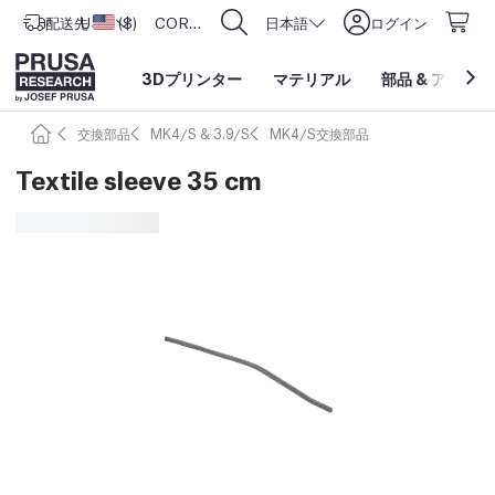
配送先
USD ($)
アメリカ合衆国
CORE One L: Now In Stock!
日本語
ログイン
3Dプリンター
マテリアル
部品
&
アクセサ
交換部品
MK4/S & 3.9/S
MK4/S交換部品
Textile sleeve 35 cm