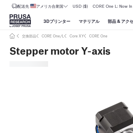
配送先
アメリカ合衆国
USD ($)
CORE One L: Now In 
3Dプリンター
マテリアル
部品
&
アク
交換部品
CORE One/L
Core XY
CORE One
Stepper motor Y-axis