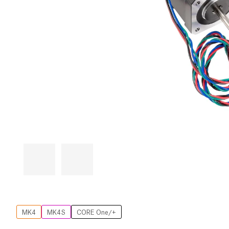
MK4
MK4S
CORE One/+