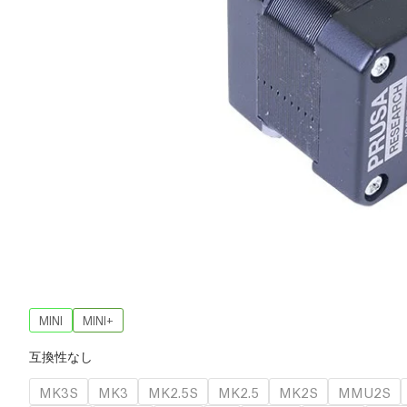
MINI
MINI+
互換性なし
MK3S
MK3
MK2.5S
MK2.5
MK2S
MMU2S