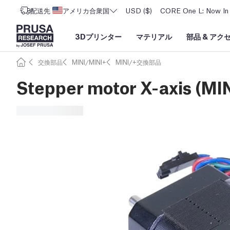
配送先
アメリカ合衆国
USD ($)
CORE One L: Now In 
3Dプリンター
マテリアル
部品
&
アク
交換部品
MINI/MINI+
MINI/+交換部品
Stepper motor X-axis (MI