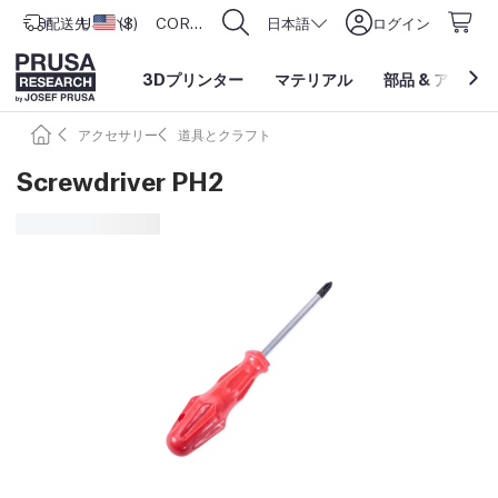
配送先
USD ($)
アメリカ合衆国
CORE One L: Now In Stock!
日本語
ログイン
3Dプリンター
マテリアル
部品
&
アクセサ
アクセサリー
道具とクラフト
Screwdriver PH2