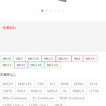
在庫切れ
MK3S
MK3
MK2.5S
MK2.5
MK3S+
MK4
MK3.9
MK3.5
MK4S
MK3.9S
MK3.5S
互換性なし
MK2S
MMU2S
CW1
SL1
MINI
MINI+
SL1S
CW1S
MK2
MMU2
MMU1
XL
MMU3
HT90
MKx Enclosure
XL Enclosure
MINI Enclosure
CORE One/+
CORE One L
INDX