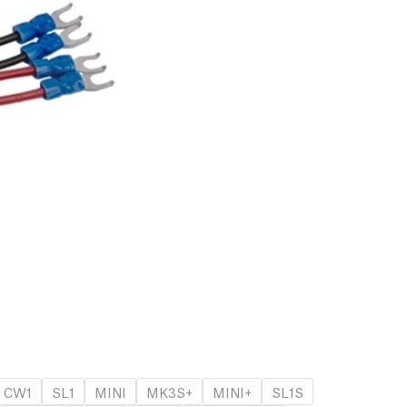
CW1
SL1
MINI
MK3S+
MINI+
SL1S