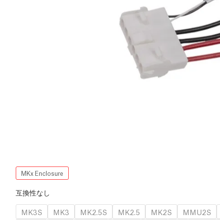
MKx Enclosure
互換性なし
MK3S
MK3
MK2.5S
MK2.5
MK2S
MMU2S