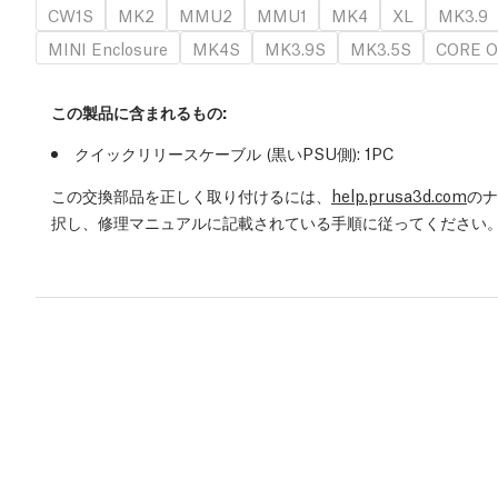
CW1S
MK2
MMU2
MMU1
MK4
XL
MK3.9
MINI Enclosure
MK4S
MK3.9S
MK3.5S
CORE O
この製品に含まれるもの:
クイックリリースケーブル (黒いPSU側)
: 1
PC
この交換部品を正しく取り付けるには、
help.prusa3d.com
のナ
択し、修理マニュアルに記載されている手順に従ってください