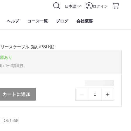
日本語
ログイン
ヘルプ
コース一覧
ブログ
会社概要
リースケーブル (黒いPSU側)
庫あり
間：1〜3営業日。
カートに追加
IDS: 1558