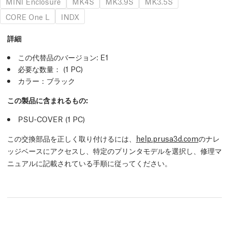
MINI Enclosure
MK4S
MK3.9S
MK3.5S
CORE One L
INDX
詳細
この代替品のバージョン:
E1
必要な数量：
(1
PC
)
カラー：ブラック
この製品に含まれるもの:
PSU-COVER (1
PC
)
この交換部品を正しく取り付けるには、
help.prusa3d.com
のナレ
ッジベースにアクセスし、特定のプリンタモデルを選択し、修理マ
ニュアルに記載されている手順に従ってください。