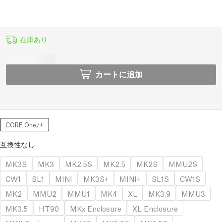
在庫あり
カートに追加
CORE One/+
互換性なし
MK3S
MK3
MK2.5S
MK2.5
MK2S
MMU2S
CW1
SL1
MINI
MK3S+
MINI+
SL1S
CW1S
MK2
MMU2
MMU1
MK4
XL
MK3.9
MMU3
MK3.5
HT90
MKx Enclosure
XL Enclosure