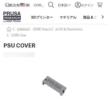
配送先
USD ($)
アメリカ合衆国
CORE One L: Now In Stock!
日本語
ログイン
3Dプリンター
マテリアル
部品
&
アクセサ
交換部品
CORE One/L
xLCD & Electronics
CORE One
PSU COVER