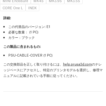
MINI Enclosure
MK4S
MK3.9S
MK3.5S
CORE One L
INDX
詳細
:
この代替品のバージョン:
E1
必要な数量：
(1
PC
)
カラー：ブラック
この製品に含まれるもの:
PSU-CABLE-COVER (1
PC
)
この交換部品を正しく取り付けるには、
help.prusa3d.com
のナレ
ッジベースにアクセスし、特定のプリンタモデルを選択し、修理マ
ニュアルに記載されている手順に従ってください。