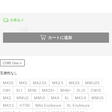
在庫あり
カートに追加
CORE One/+
互換性なし
MK3S
MK3
MK2.5S
MK2.5
MK2S
MMU2S
CW1
SL1
MINI
MK3S+
MINI+
SL1S
CW1S
MK2
MMU2
MMU1
MK4
XL
MK3.9
MMU3
MK3.5
HT90
MKx Enclosure
XL Enclosure