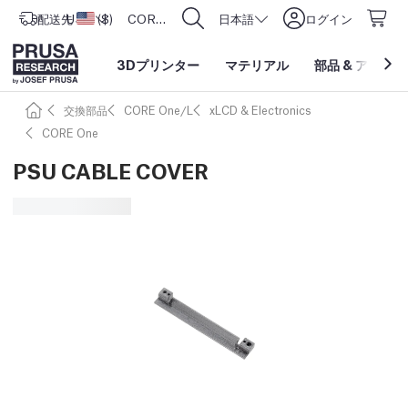
配送先
USD ($)
アメリカ合衆国
CORE One L: Now In Stock!
日本語
ログイン
3Dプリンター
マテリアル
部品
&
アクセサ
交換部品
CORE One/L
xLCD & Electronics
CORE One
PSU CABLE COVER