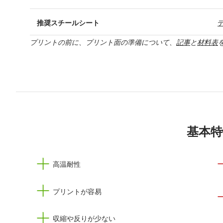
推奨スチールシート
プリントの前に、プリント面の準備について、
記事
と
材料表
基本特
高温耐性
プリントが容易
収縮や反りが少ない