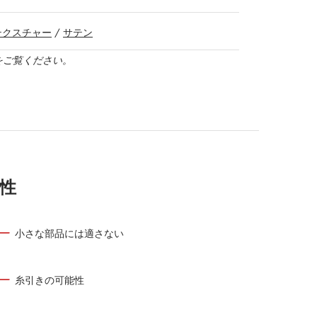
テクスチャー
/
サテン
をご覧ください。
性
小さな部品には適さない
糸引きの可能性