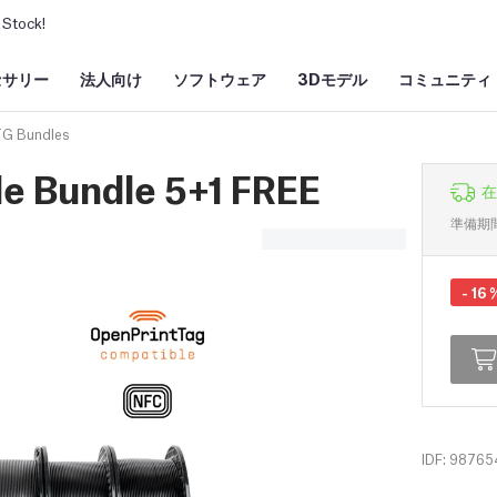
Stock!
セサリー
法人向け
ソフトウェア
3Dモデル
コミュニティ
TG Bundles
e Bundle 5+1 FREE
在
準備期
-
16
IDF: 98765