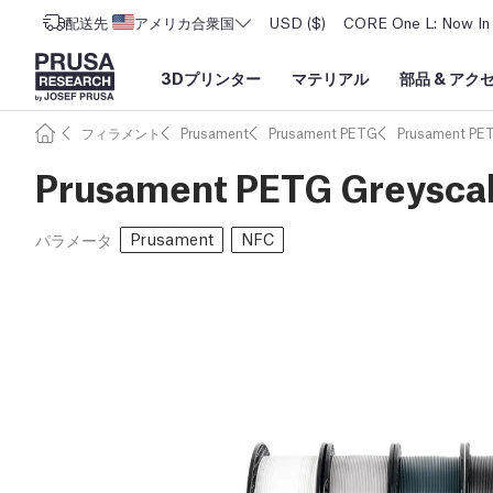
配送先
アメリカ合衆国
USD ($)
CORE One L: Now In 
3Dプリンター
マテリアル
部品
&
アク
フィラメント
Prusament
Prusament PETG
Prusament PE
Prusament PETG Greyscal
Prusament
NFC
パラメータ