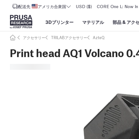
配送先
アメリカ合衆国
USD ($)
CORE One L: Now In 
3Dプリンター
マテリアル
部品
&
アク
アクセサリー
TRILABアクセサリー
AzteQ
Print head AQ1 Volcano 0