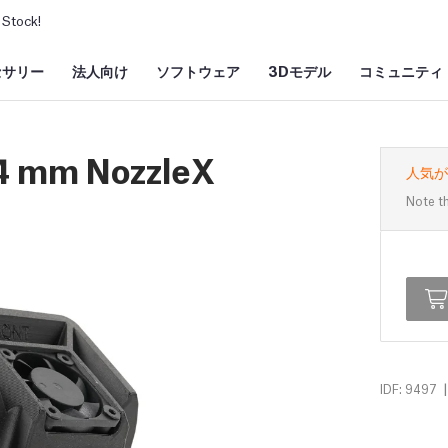
Stock!
セサリー
法人向け
ソフトウェア
3Dモデル
コミュニティ
.4 mm NozzleX
人気が
Note th
|
IDF: 9497